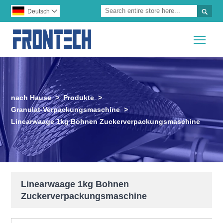

Deutsch

Togg
nach Hause
>
Produkte
>
Granulat-Verpackungsmaschine
>
Linearwaage 1kg Bohnen Zuckerverpackungsmaschine
Linearwaage 1kg Bohnen
Zuckerverpackungsmaschine