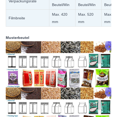
Verpackungsrate
Beutel/Min
Beutel/Min
Beutel/
Max. 420
Max. 520
Max. 7
Filmbreite
mm
mm
mm
Musterbeutel