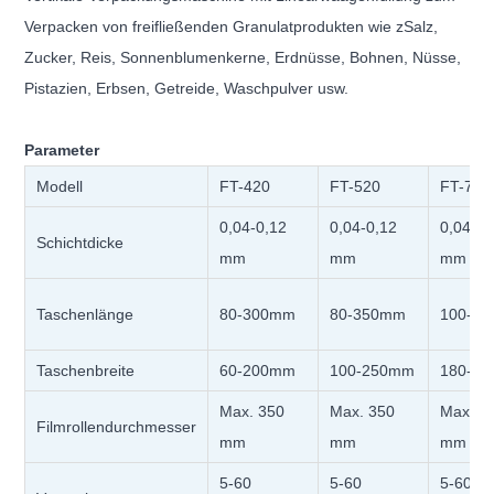
Verpacken von freifließenden Granulatprodukten wie z
Salz,
Zucker, Reis, Sonnenblumenkerne, Erdnüsse, Bohnen, Nüsse,
Pistazien, Erbsen, Getreide,
Waschpulver usw.
Parameter
Modell
FT-420
FT-520
FT-730
0,04-0,12
0,04-0,12
0,04-0,
Schichtdicke
mm
mm
mm
Taschenlänge
80-300mm
80-350mm
100-5
Taschenbreite
60-200mm
100-250mm
180-3
Max. 350
Max. 350
Max. 3
Filmrollendurchmesser
mm
mm
mm
5-60
5-60
5-60