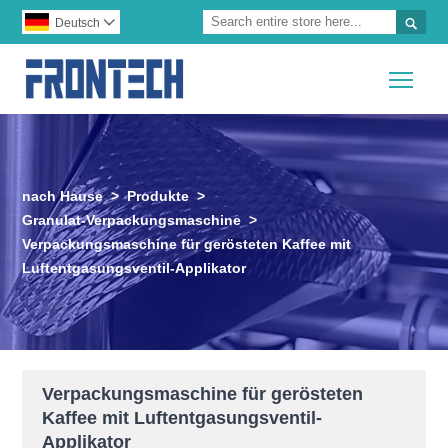

Deutsch

Togg
nach Hause
>
Produkte
>
Granulat-Verpackungsmaschine
>
Verpackungsmaschine für gerösteten Kaffee mit
Luftentgasungsventil-Applikator
Verpackungsmaschine für gerösteten
Kaffee mit Luftentgasungsventil-
Applikator