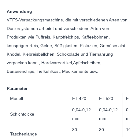
Anwendung
VFFS-Verpackungsmaschine, die mit verschiedenen Arten von
Dosiersystemen arbeitet und verschiedene Arten von
Produkten wie Puffreis, Kartoffelchips, Kaffeebohnen,
knusprigen Reis, Gelee, Süßigkeiten, Pistazien, Gemüsesalat,
Knödel, Klebreisbällchen, Schokolade und Tiernahrung
verpacken kann , Hardwareartikel,
Apfelscheiben,
Bananenchips, Tiefkühlkost,
Medikamente usw.
Parameter
Modell
FT-420
FT-520
FT-7
0,04-0,12
0,04-0,12
0,04-
Schichtdicke
mm
mm
mm
80-
80-
100-
Taschenlänge