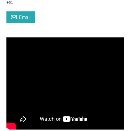
etc.

Email