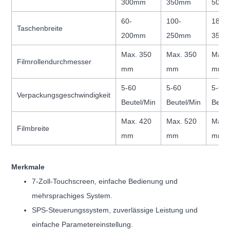
300mm
350mm
500
60-
100-
180-
Taschenbreite
200mm
250mm
350
Max. 350
Max. 350
Max.
Filmrollendurchmesser
mm
mm
mm
5-60
5-60
5-60
Verpackungsgeschwindigkeit
Beutel/Min
Beutel/Min
Beute
Max. 420
Max. 520
Max.
Filmbreite
mm
mm
mm
Merkmale
7-Zoll-Touchscreen, einfache Bedienung und
mehrsprachiges System.
SPS-Steuerungssystem, zuverlässige Leistung und
einfache Parametereinstellung.