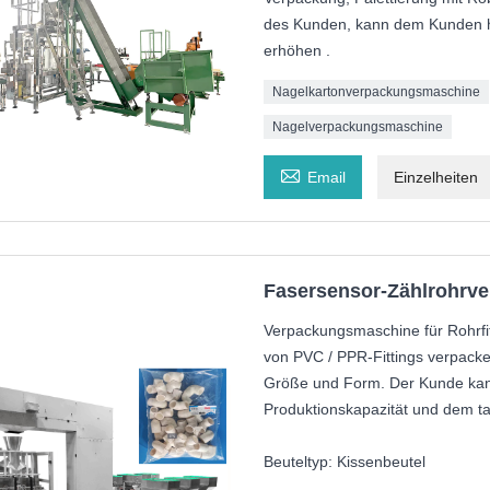
des Kunden, kann dem Kunden he
erhöhen .
Nagelkartonverpackungsmaschine
Nagelverpackungsmaschine

Email
Einzelheiten
Fasersensor-Zählrohrv
Verpackungsmaschine für Rohrfit
von PVC / PPR-Fittings verpacken 
Größe und Form. Der Kunde kann
Produktionskapazität und dem ta
Beuteltyp: Kissenbeutel