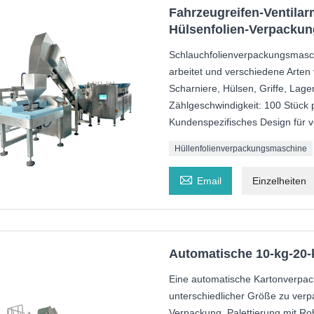
Fahrzeugreifen-Ventila
Hülsenfolien-Verpacku
Schlauchfolienverpackungsmasch
arbeitet und verschiedene Arten
Scharniere, Hülsen, Griffe, Lag
Zählgeschwindigkeit: 100 Stück 
Kundenspezifisches Design für 
Hüllenfolienverpackungsmaschine

Email
Einzelheiten
Automatische 10-kg-20
Eine automatische Kartonverpack
unterschiedlicher Größe zu verpa
Verpackung, Palettierung mit Ro