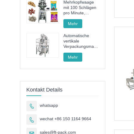
Mehrkopfwaage
mit 100 Schlägen
pro Minute,
Hochgeschwindigkeits-
Granulatverpackungsmaschine
Mehr
mit
Vollservoantrieb
Automatische
vertikale
Verpackungsmaschine
für Pommes-
Frites-Nudeln FT-
Mehr
520
Kontakt Details
whatsapp

wechat +86 150 1164 9664

sales@ft-pack.com
