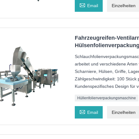

Email
Einzelheiten
Fahrzeugreifen-Ventila
Hülsenfolienverpackun
Schlauchfolienverpackungsmasch
arbeitet und verschiedene Arten
Scharniere, Hülsen, Griffe, Lag
Zählgeschwindigkeit: 100 Stück 
Kundenspezifisches Design für 
Hüllenfolienverpackungsmaschine

Email
Einzelheiten