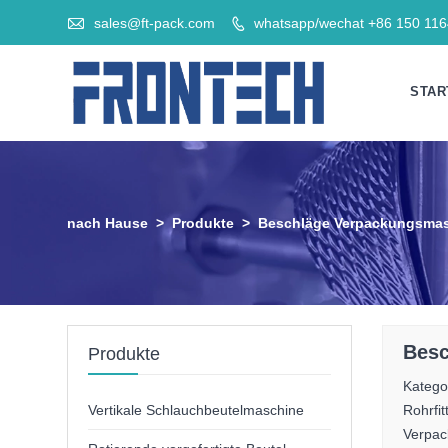

sales@ft-pack.com
whatsapp/wechat +86 150 11

STAR
nach Hause
>
Produkte
>
Beschläge Verpackungsma
Besc
Produkte
Katego
Vertikale Schlauchbeutelmaschine
Rohrfi
Verpac