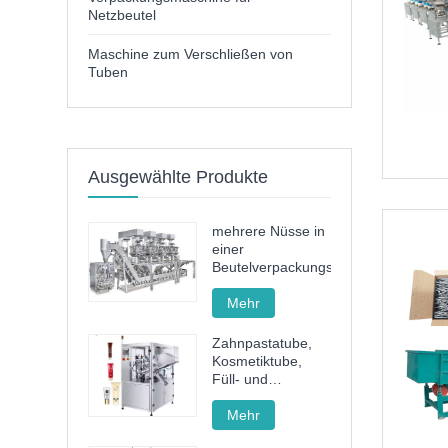
Netzbeutel
Maschine zum Verschließen von
Tuben
Ausgewählte Produkte
mehrere Nüsse in
einer
Beutelverpackungsmaschine
Mehr
Zahnpastatube,
Kosmetiktube,
Füll- und
Verschließmaschine,
Füll- und
Mehr
Verschließmaschine