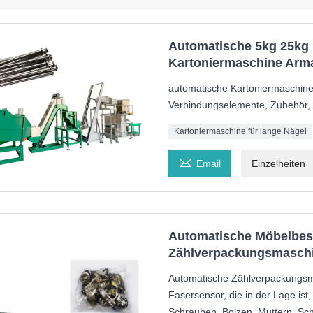
Automatische 5kg 25kg 
Kartoniermaschine Arm
automatische Kartoniermaschine 
Verbindungselemente, Zubehör, 
Kartoniermaschine für lange Nägel

Email
Einzelheiten
Automatische Möbelbes
Zählverpackungsmaschi
Automatische Zählverpackungsm
Fasersensor, die in der Lage is
Schrauben, Bolzen, Muttern, Sch