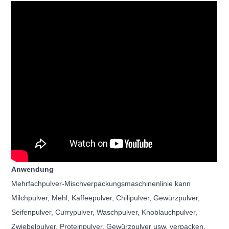
Anwendung
Mehrfachpulver-Mischverpackungsmaschinenlinie kann
Milchpulver, Mehl, Kaffeepulver, Chilipulver, Gewürzpulver,
Seifenpulver, Currypulver, Waschpulver, Knoblauchpulver,
Zwiebelpulver, Proteinpulver, Gewürzpulver usw. verpacken.