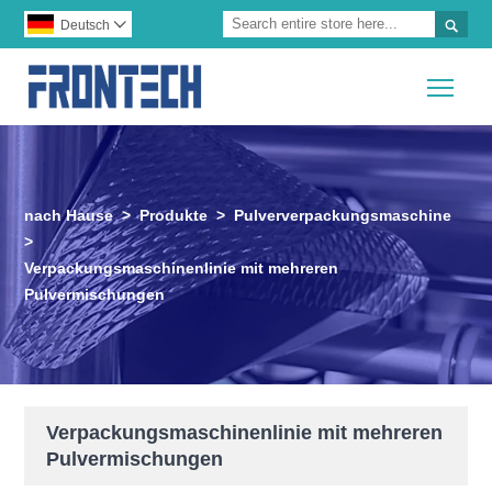

Deutsch

Togg
nach Hause
>
Produkte
>
Pulververpackungsmaschine
>
Verpackungsmaschinenlinie mit mehreren
Pulvermischungen
Verpackungsmaschinenlinie mit mehreren
Pulvermischungen