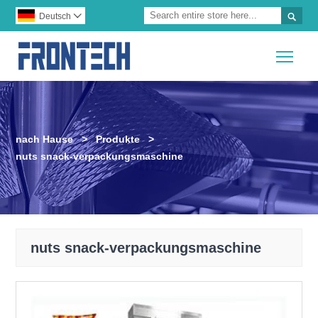

Deutsch

Togg
nach Hause
>
Produkte
>
nuts snack-verpackungsmaschine
nuts snack-verpackungsmaschine