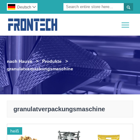

Deutsch

Togg
nach Hause
>
Produkte
>
granulatverpackungsmaschine
granulatverpackungsmaschine
heiß