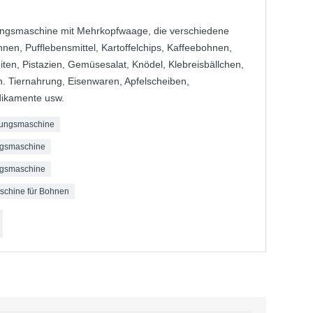
ungsmaschine mit Mehrkopfwaage, die verschiedene
nen, Pufflebensmittel, Kartoffelchips, Kaffeebohnen,
ten, Pistazien, Gemüsesalat, Knödel, Klebreisbällchen,
. Tiernahrung, Eisenwaren, Apfelscheiben,
dikamente usw.
kungsmaschine
ngsmaschine
ngsmaschine
schine für Bohnen