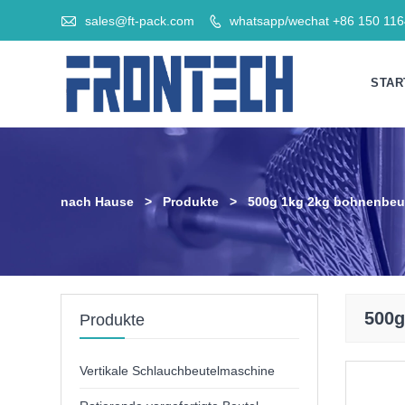

sales@ft-pack.com
whatsapp/wechat +86 150 11

STAR
nach Hause
>
Produkte
>
500g 1kg 2kg bohnenbeu
500g
Produkte
Vertikale Schlauchbeutelmaschine