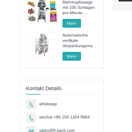
Mehrkopfwaage
mit 100 Schlägen
pro Minute,
Hochgeschwindigkeits-
Granulatverpackungsmaschine
Mehr
mit
Vollservoantrieb
Automatische
vertikale
Verpackungsmaschine
für Pommes-
Frites-Nudeln FT-
Mehr
520
Kontakt Details
whatsapp

wechat +86 150 1164 9664

sales@ft-pack.com
