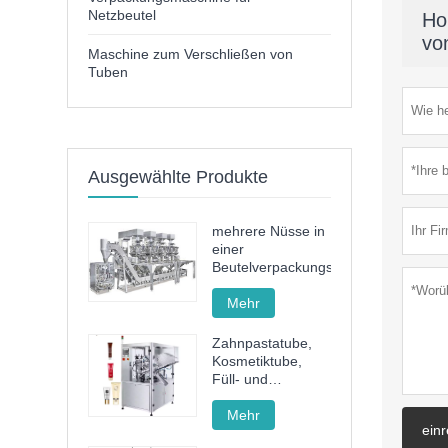
Netzbeutel
Ho
vo
Maschine zum Verschließen von
Tuben
Ausgewählte Produkte
mehrere Nüsse in
einer
Beutelverpackungsmaschine
Mehr
Zahnpastatube,
Kosmetiktube,
Füll- und
Verschließmaschine,
Füll- und
Mehr
ein
Verschließmaschine