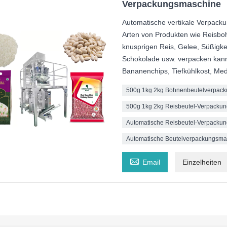
Verpackungsmaschine
Automatische vertikale Verpack
Arten von Produkten wie Reisboh
knusprigen Reis, Gelee, Süßigkei
Schokolade usw. verpacken kann
Bananenchips, Tiefkühlkost, Me
500g 1kg 2kg Bohnenbeutelverpac
500g 1kg 2kg Reisbeutel-Verpacku
Automatische Reisbeutel-Verpacku
Automatische Beutelverpackungsma

Email
Einzelheiten