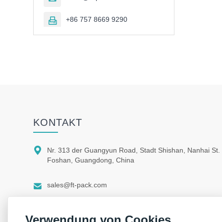
+86 757 8669 9290

KONTAKT

Nr. 313 der Guangyun Road, Stadt Shishan, Nanhai St.
Foshan, Guangdong, China

sales@ft-pack.com

whatsapp/wechat +86 150 1164 9664
Verwendung von Cookies