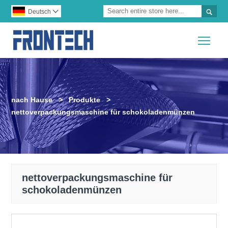

Deutsch

Togg
nach Hause
>
Produkte
>
nettoverpackungsmaschine für schokoladenmünzen
nettoverpackungsmaschine für
schokoladenmünzen