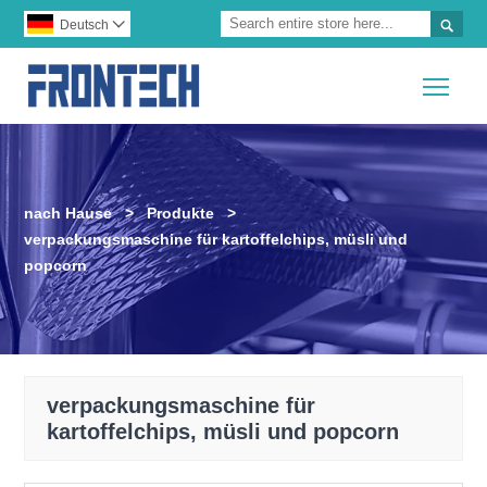

Deutsch

Togg
nach Hause
>
Produkte
>
verpackungsmaschine für kartoffelchips, müsli und
popcorn
verpackungsmaschine für
kartoffelchips, müsli und popcorn